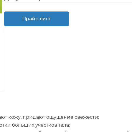
Прайс-лист
ют кожу, придают ощущение свежести;
тки больших участков тела;