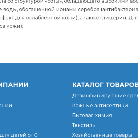
ала со структурой «соты», обладающего высокими 
е воды, обогащенной ионами серебра (антибактер
ект для ослабленной кожи), а также глицерин, Д-па
са кожи);
МПАНИИ
КАТАЛОГ ТОВАРО
Дезинфицирующие сред
ании
Кожные антисептики
Бытовая химия
Текстиль
для детей от 0+
Хозяйственные товары