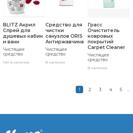
BLITZ Акрил
Средство для
Грасс
Спрей для
чистки
Очиститель
душевых кабин
санузлов ORIS
ковровых
и ванн
Антиржавчина
покрытий
Carpet Cleaner
Чистящее
Чистящее
средство
средство
Чистящее
средство
Нет в наличии
В наличии
В наличии
1
2
3
4
5
...