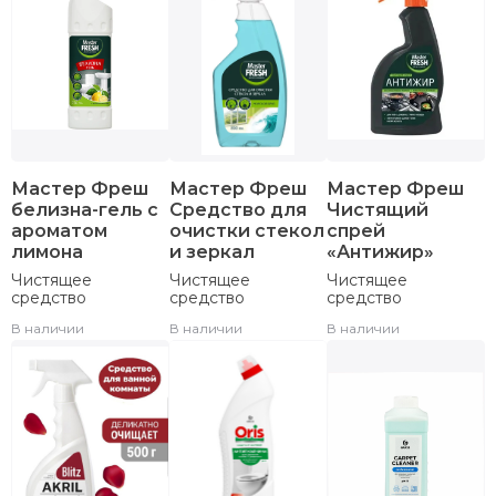
Мастер Фреш
Мастер Фреш
Мастер Фреш
белизна-гель с
Средство для
Чистящий
ароматом
очистки стекол
спрей
лимона
и зеркал
«Антижир»
Чистящее
Чистящее
Чистящее
средство
средство
средство
В наличии
В наличии
В наличии