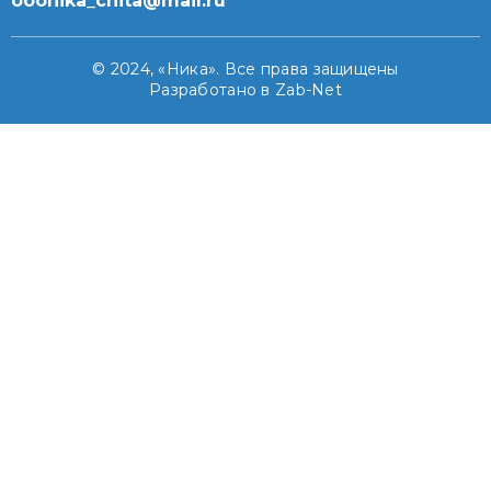
ooonika_chita@mail.ru
© 2024, «Ника». Все права защищены
Разработано в Zab-Net