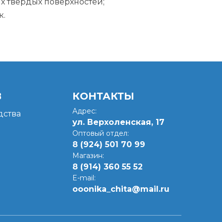
их твёрдых поверхностей;
к.
В
КОНТАКТЫ
Адрес:
ства
ул. Верхоленская, 17​
Оптовый отдел:
8 (924) 501 70 99
Магазин:
8 (914) 360 55 52
E-mail:
ooonika_chita@mail.ru