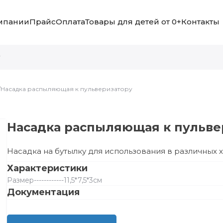
мпании
Прайс
Оплата
Товары для детей от 0+
Контакты
/
Насадка распыляющая к пульверизатору
Насадка распыляющая к пульве
Насадка на бутылку для использования в различных 
Характеристики
Размер
------------
11,5*7,5*3см
Документация