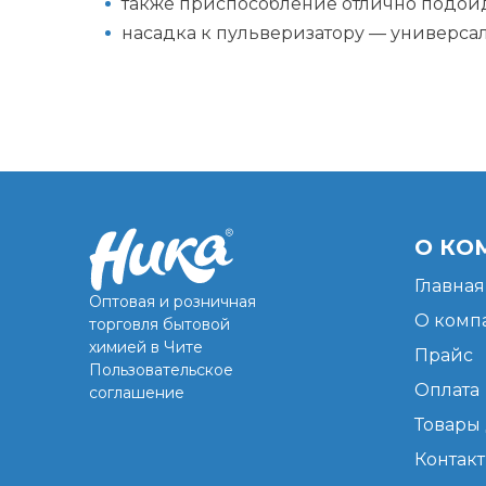
также приспособление отлично подойд
насадка к пульверизатору — универса
О КО
Главная
Оптовая и розничная
О комп
торговля бытовой
химией в Чите
Прайс
Пользовательское
Оплата
соглашение
Товары 
Контак