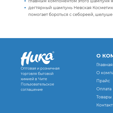
главным компонентом этого шампуня я
дегтярный шампунь Невская Косметик
помогает бороться с себореей, шелуш
О КО
Главная
Оптовая и розничная
О комп
торговля бытовой
химией в Чите
Прайс
Пользовательское
Оплата
соглашение
Товары 
Контак