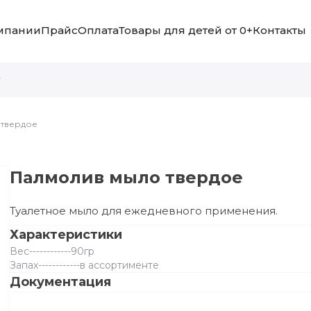
мпании
Прайс
Оплата
Товары для детей от 0+
Контакты
 твердое
Палмолив мыло твердое
Туалетное мыло для ежедневного применения.
Характеристики
Вес
------------
90гр
Запах
------------
в ассортименте
Документация