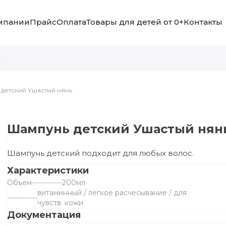
мпании
Прайс
Оплата
Товары для детей от 0+
Контакты
детский Ушастый нянь
Шампунь детский Ушастый нян
Шампунь детский подходит для любых волос.
Характеристики
Объем
------------
200мл
витаминный / легкое расчесывание / для
------------
чувств. кожи
Документация