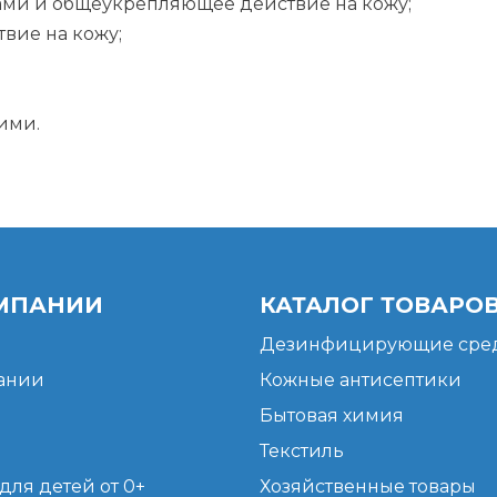
ами и общеукрепляющее действие на кожу;
вие на кожу;
ими.
МПАНИИ
КАТАЛОГ ТОВАРО
Дезинфицирующие сред
ании
Кожные антисептики
Бытовая химия
Текстиль
для детей от 0+
Хозяйственные товары