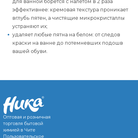
для ванной борется с налетом в 2 раза
эффективнее: кремовая текстура проникает
вглубь пятен, а чистящие микрокристаллы
устраняют их;
удаляет любые пятна на белом: от следов
краски на ванне до потемневших подошв
вашей обуви.
Оптовая и розничная
торговля бытовой
химией в Чите
Пользовательское